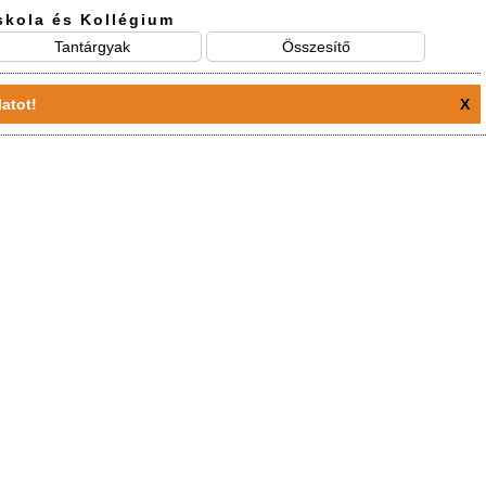
skola és Kollégium
Tantárgyak
Összesítő
atot!
X