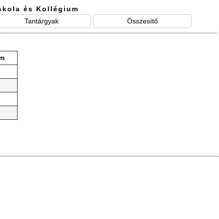
skola és Kollégium
Tantárgyak
Összesítő
ám