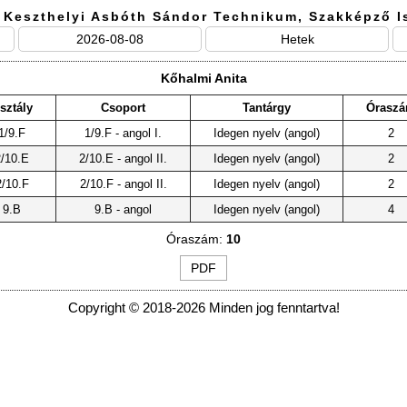
 Keszthelyi Asbóth Sándor Technikum, Szakképző I
2026-08-08
Hetek
Kőhalmi Anita
sztály
Csoport
Tantárgy
Órasz
1/9.F
1/9.F - angol I.
Idegen nyelv (angol)
2
2/10.E
2/10.E - angol II.
Idegen nyelv (angol)
2
2/10.F
2/10.F - angol II.
Idegen nyelv (angol)
2
9.B
9.B - angol
Idegen nyelv (angol)
4
Óraszám:
10
PDF
Copyright © 2018-2026 Minden jog fenntartva!