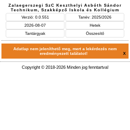
Zalaegerszegi SzC Keszthelyi Asbóth Sándor
Technikum, Szakképző Iskola és Kollégium
Verzió: 0.0.551
Tanév: 2025/2026
2026-08-07
Hetek
Tantárgyak
Összesítő
Adatlap nem jeleníthető meg, mert a lekérdezés nem
eredményezett találatot!
X
Copyright © 2018-2026 Minden jog fenntartva!